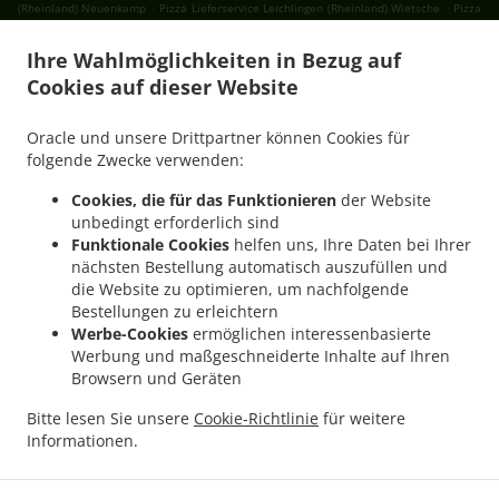
.
.
(Rheinland) Neuenkamp
Pizza Lieferservice Leichlingen (Rheinland) Wietsche
Pizza
.
Lieferservice Leichlingen (Rheinland) Bern
Pizza Lieferservice Leichlingen (Rheinland)
Ihre Wahlmöglichkeiten in Bezug auf
.
.
Kuhle
Pizza Lieferservice Leichlingen (Rheinland) Hülstrunk
Pizza Lieferservice
Cookies auf dieser Website
.
Leichlingen (Rheinland) Hölverscheid
Pizza Lieferservice Leichlingen (Rheinland)
.
.
Opladen
Pizza Lieferservice Leichlingen (Rheinland)
Pizza Lieferservice Odenthal
Oracle und unsere Drittpartner können Cookies für
.
.
.
Holz
Pizza Lieferservice Odenthal Erberich
Pizza Lieferservice Odenthal Blecher
folgende Zwecke verwenden:
.
.
Pizza Lieferservice Odenthal Glöbusch
Pizza Lieferservice Odenthal Jungholz
Pizza
Cookies, die für das Funktionieren
der Website
.
.
Lieferservice Odenthal Altenberg
Pizza Lieferservice Odenthal Engstenberg
Pizza
unbedingt erforderlich sind
.
.
Lieferservice Odenthal Schmeisig
Pizza Lieferservice Odenthal Bülsberg
Pizza
Funktionale Cookies
helfen uns, Ihre Daten bei Ihrer
.
.
Lieferservice Odenthal Grimberg
Pizza Lieferservice Odenthal Groß Grimberg
Pizza
nächsten Bestellung automatisch auszufüllen und
.
.
die Website zu optimieren, um nachfolgende
Lieferservice Odenthal
Pizza Lieferservice Solingen Friedrichstal
Pizza Lieferservice
Bestellungen zu erleichtern
.
.
Solingen Obenrüden
Pizza Lieferservice Solingen Oberbüscherhof
Pizza
Werbe-Cookies
ermöglichen interessenbasierte
.
.
Lieferservice Solingen Witzhelden
Pizza Lieferservice Solingen Jagenberg
Pizza
Werbung und maßgeschneiderte Inhalte auf Ihren
.
.
Lieferservice Solingen Untenrüden
Pizza Lieferservice Solingen
Pizza Lieferservice
Browsern und Geräten
.
.
Wermelskirchen Schmeisig
Pizza Lieferservice Wermelskirchen Lamerbusch
Pizza
Bitte lesen Sie unsere
Cookie-Richtlinie
für weitere
.
Lieferservice Wermelskirchen Limmringhausen
Pizza Lieferservice Wermelskirchen
Informationen.
.
.
.
Dabringhausen
Pizza Lieferservice Wermelskirchen
Burger Lieferservice
Fast Food
.
Lieferservice
Essen zum mitnehmen und zum Liefern