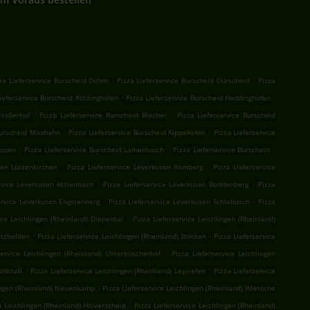
.
.
za Lieferservice Burscheid Dohm
Pizza Lieferservice Burscheid Dürscheid
Pizza
.
.
ieferservice Burscheid Rötzinghofen
Pizza Lieferservice Burscheid Heddinghofen
.
.
traßerhof
Pizza Lieferservice Burscheid Blecher
Pizza Lieferservice Burscheid
.
.
 Burscheid Maxhahn
Pizza Lieferservice Burscheid Kippekofen
Pizza Lieferservice
.
.
.
ausen
Pizza Lieferservice Burscheid Lamerbusch
Pizza Lieferservice Burscheid
.
.
sen Lützenkirchen
Pizza Lieferservice Leverkusen Romberg
Pizza Lieferservice
.
.
rvice Leverkusen Atzlenbach
Pizza Lieferservice Leverkusen Boddenberg
Pizza
.
.
ervice Leverkusen Engstenberg
Pizza Lieferservice Leverkusen Schlebusch
Pizza
.
ice Leichlingen (Rheinland) Diepental
Pizza Lieferservice Leichlingen (Rheinland)
.
.
itzhelden
Pizza Lieferservice Leichlingen (Rheinland) Stöcken
Pizza Lieferservice
.
service Leichlingen (Rheinland) Unterbüscherhof
Pizza Lieferservice Leichlingen
.
.
lfstall
Pizza Lieferservice Leichlingen (Rheinland) Leysiefen
Pizza Lieferservice
.
lingen (Rheinland) Neuenkamp
Pizza Lieferservice Leichlingen (Rheinland) Wietsche
.
e Leichlingen (Rheinland) Hölverscheid
Pizza Lieferservice Leichlingen (Rheinland)