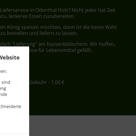
 Lieferservice in Odenthal Holz? Nicht jeder hat Zeit
azu, leckeres Essen zuzubereiten.
ein König speisen möchten, dann ist die beste Wahl
 zu bestellen und liefern zu lassen.
nfach "Lieferung" am Kassenbildschirm. Wir hoffen,
er Lieferservice für Lebensmittel gefällt.
Website
ühr
den:
ind. - 12,00 €, Gebühr - 1,00 €
 sind
ung
ende
chneiderte