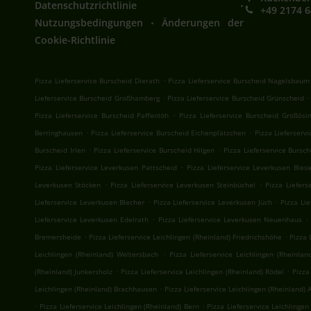
.
Datenschutzrichtlinie
+49 2174 
.
Nutzungsbedingungen
Änderungen der
Cookie-Richtlinie
.
Pizza Lieferservice Burscheid Dierath
Pizza Lieferservice Burscheid Nagelsbaum
.
.
Lieferservice Burscheid Großhamberg
Pizza Lieferservice Burscheid Grünscheid
.
Pizza Lieferservice Burscheid Paffenlöh
Pizza Lieferservice Burscheid Großösi
.
.
Berringhausen
Pizza Lieferservice Burscheid Eichenplätzchen
Pizza Lieferserv
.
.
Burscheid Irlen
Pizza Lieferservice Burscheid Hilgen
Pizza Lieferservice Bursc
.
Pizza Lieferservice Leverkusen Pattscheid
Pizza Lieferservice Leverkusen Bies
.
.
Leverkusen Stöcken
Pizza Lieferservice Leverkusen Steinbüchel
Pizza Liefers
.
.
Lieferservice Leverkusen Blecher
Pizza Lieferservice Leverkusen Jüch
Pizza Li
.
.
Lieferservice Leverkusen Edelrath
Pizza Lieferservice Leverkusen Neuenhaus
.
.
Bremersheide
Pizza Lieferservice Leichlingen (Rheinland) Friedrichshöhe
Pizza 
.
Leichlingen (Rheinland) Weltersbach
Pizza Lieferservice Leichlingen (Rheinlan
.
.
(Rheinland) Junkersholz
Pizza Lieferservice Leichlingen (Rheinland) Rödel
Pizza
.
Leichlingen (Rheinland) Brachhausen
Pizza Lieferservice Leichlingen (Rheinland) 
.
.
Pizza Lieferservice Leichlingen (Rheinland) Bern
Pizza Lieferservice Leichlingen