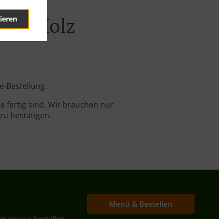
thal Holz
ieren
e-Bestellung.
 fertig sind. Wir brauchen nur
zu bestätigen.
Menü & Bestellen
Im Voraus bestellen