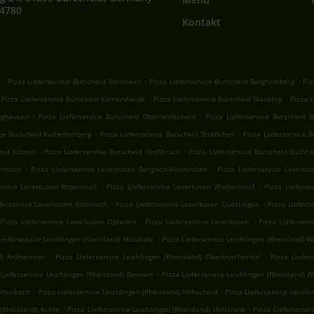
64780
Kontakt
.
.
.
Pizza Lieferservice Burscheid Bornheim
Pizza Lieferservice Burscheid Berghamberg
Piz
.
.
Pizza Lieferservice Burscheid Kämersheide
Pizza Lieferservice Burscheid Blasberg
Pizza L
.
.
nghausen
Pizza Lieferservice Burscheid Oberlandscheid
Pizza Lieferservice Burscheid S
.
.
ice Burscheid Kaltenherberg
Pizza Lieferservice Burscheid Sträßchen
Pizza Lieferservice
.
.
heid Kotten
Pizza Lieferservice Burscheid Großbruch
Pizza Lieferservice Burscheid Eschh
.
.
enbach
Pizza Lieferservice Leverkusen Bergisch-Neukirchen
Pizza Lieferservice Leverku
.
.
ervice Leverkusen Ropenstall
Pizza Lieferservice Leverkusen Wiebertshof
Pizza Lieferse
.
.
eferservice Leverkusen Alkenrath
Pizza Lieferservice Leverkusen Quettingen
Pizza Liefers
.
.
Pizza Lieferservice Leverkusen Opladen
Pizza Lieferservice Leverkusen
Pizza Lieferserv
.
Lieferservice Leichlingen (Rheinland) Metzholz
Pizza Lieferservice Leichlingen (Rheinland) W
.
.
d) Krähwinkel
Pizza Lieferservice Leichlingen (Rheinland) Oberbüscherhof
Pizza Liefer
.
 Lieferservice Leichlingen (Rheinland) Bennert
Pizza Lieferservice Leichlingen (Rheinland) Wo
.
.
Altenbach
Pizza Lieferservice Leichlingen (Rheinland) Höhscheid
Pizza Lieferservice Leich
.
.
 (Rheinland) Kuhle
Pizza Lieferservice Leichlingen (Rheinland) Hülstrunk
Pizza Lieferservic