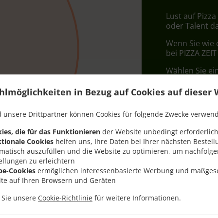
Lust auf Pizza
oder Talent d
Wenn Sie wie 
bei PIZZA ZEIT
Wählen Sie ei
dass Ihnen uns
hlmöglichkeiten in Bezug auf Cookies auf dieser 
Liefergeb
 unsere Drittpartner können Cookies für folgende Zwecke verwen
Zone 1
, M
ies, die für das Funktionieren
der Website unbedingt erforderlich
tionale Cookies
helfen uns, Ihre Daten bei Ihrer nächsten Bestell
matisch auszufüllen und die Website zu optimieren, um nachfolg
ellungen zu erleichtern
be-Cookies
ermöglichen interessenbasierte Werbung und maßges
lte auf Ihren Browsern und Geräten
n Sie unsere
Cookie-Richtlinie
für weitere Informationen.