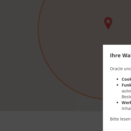
Ihre Wa
Oracle und
Cook
Funk
auto
Best
Wer
Inha
Bitte lese