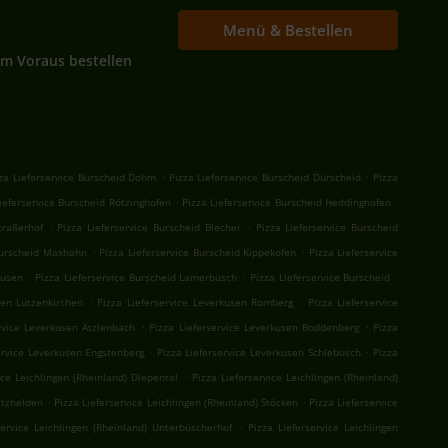
Menü & Bestellen
Im Voraus bestellen
.
.
za Lieferservice Burscheid Dohm
Pizza Lieferservice Burscheid Dürscheid
Pizza
.
.
ieferservice Burscheid Rötzinghofen
Pizza Lieferservice Burscheid Heddinghofen
.
.
traßerhof
Pizza Lieferservice Burscheid Blecher
Pizza Lieferservice Burscheid
.
.
 Burscheid Maxhahn
Pizza Lieferservice Burscheid Kippekofen
Pizza Lieferservice
.
.
.
ausen
Pizza Lieferservice Burscheid Lamerbusch
Pizza Lieferservice Burscheid
.
.
sen Lützenkirchen
Pizza Lieferservice Leverkusen Romberg
Pizza Lieferservice
.
.
rvice Leverkusen Atzlenbach
Pizza Lieferservice Leverkusen Boddenberg
Pizza
.
.
ervice Leverkusen Engstenberg
Pizza Lieferservice Leverkusen Schlebusch
Pizza
.
ice Leichlingen (Rheinland) Diepental
Pizza Lieferservice Leichlingen (Rheinland)
.
.
itzhelden
Pizza Lieferservice Leichlingen (Rheinland) Stöcken
Pizza Lieferservice
.
service Leichlingen (Rheinland) Unterbüscherhof
Pizza Lieferservice Leichlingen