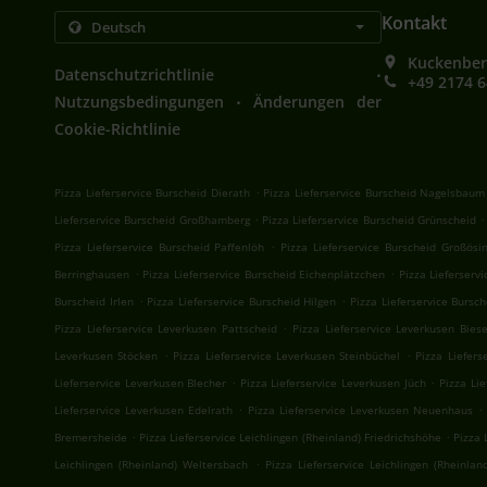
Kontakt
Kuckenber
.
Datenschutzrichtlinie
+49 2174 
.
Nutzungsbedingungen
Änderungen der
Cookie-Richtlinie
.
Pizza Lieferservice Burscheid Dierath
Pizza Lieferservice Burscheid Nagelsbaum
.
.
Lieferservice Burscheid Großhamberg
Pizza Lieferservice Burscheid Grünscheid
.
Pizza Lieferservice Burscheid Paffenlöh
Pizza Lieferservice Burscheid Großösi
.
.
Berringhausen
Pizza Lieferservice Burscheid Eichenplätzchen
Pizza Lieferserv
.
.
Burscheid Irlen
Pizza Lieferservice Burscheid Hilgen
Pizza Lieferservice Bursc
.
Pizza Lieferservice Leverkusen Pattscheid
Pizza Lieferservice Leverkusen Bies
.
.
Leverkusen Stöcken
Pizza Lieferservice Leverkusen Steinbüchel
Pizza Liefers
.
.
Lieferservice Leverkusen Blecher
Pizza Lieferservice Leverkusen Jüch
Pizza Li
.
.
Lieferservice Leverkusen Edelrath
Pizza Lieferservice Leverkusen Neuenhaus
.
.
Bremersheide
Pizza Lieferservice Leichlingen (Rheinland) Friedrichshöhe
Pizza 
.
Leichlingen (Rheinland) Weltersbach
Pizza Lieferservice Leichlingen (Rheinlan