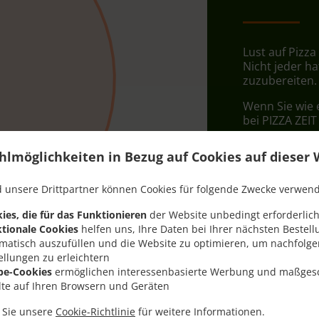
Lust auf Pizza
Nicht jeder ha
zuzubereiten.
Wenn Sie wie 
bei PIZZA ZEIT
Wählen Sie ei
hlmöglichkeiten in Bezug auf Cookies auf dieser 
dass Ihnen uns
 unsere Drittpartner können Cookies für folgende Zwecke verwen
Liefergeb
ies, die für das Funktionieren
der Website unbedingt erforderlich
tionale Cookies
helfen uns, Ihre Daten bei Ihrer nächsten Bestell
Zone 1
, M
matisch auszufüllen und die Website zu optimieren, um nachfolg
ellungen zu erleichtern
be-Cookies
ermöglichen interessenbasierte Werbung und maßges
lte auf Ihren Browsern und Geräten
n Sie unsere
Cookie-Richtlinie
für weitere Informationen.