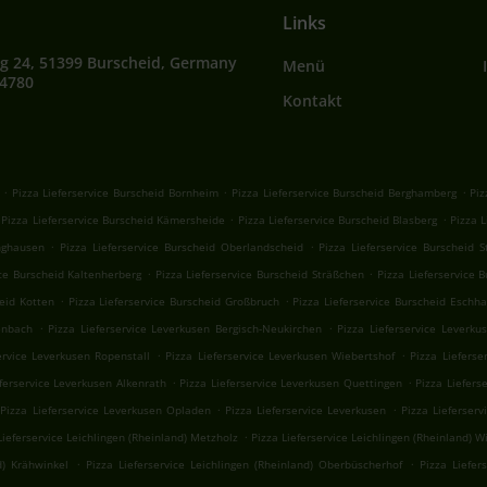
Links
g 24, 51399 Burscheid, Germany
Menü
64780
Kontakt
.
.
.
Pizza Lieferservice Burscheid Bornheim
Pizza Lieferservice Burscheid Berghamberg
Piz
.
.
Pizza Lieferservice Burscheid Kämersheide
Pizza Lieferservice Burscheid Blasberg
Pizza L
.
.
nghausen
Pizza Lieferservice Burscheid Oberlandscheid
Pizza Lieferservice Burscheid S
.
.
ice Burscheid Kaltenherberg
Pizza Lieferservice Burscheid Sträßchen
Pizza Lieferservice
.
.
heid Kotten
Pizza Lieferservice Burscheid Großbruch
Pizza Lieferservice Burscheid Eschh
.
.
enbach
Pizza Lieferservice Leverkusen Bergisch-Neukirchen
Pizza Lieferservice Leverku
.
.
ervice Leverkusen Ropenstall
Pizza Lieferservice Leverkusen Wiebertshof
Pizza Lieferse
.
.
eferservice Leverkusen Alkenrath
Pizza Lieferservice Leverkusen Quettingen
Pizza Liefers
.
.
Pizza Lieferservice Leverkusen Opladen
Pizza Lieferservice Leverkusen
Pizza Lieferserv
.
Lieferservice Leichlingen (Rheinland) Metzholz
Pizza Lieferservice Leichlingen (Rheinland) W
.
.
d) Krähwinkel
Pizza Lieferservice Leichlingen (Rheinland) Oberbüscherhof
Pizza Liefer