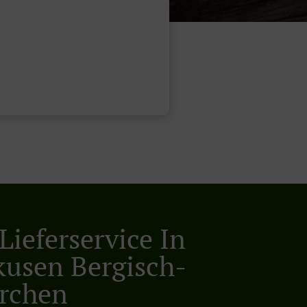
Lieferservice In
kusen Bergisch-
rchen