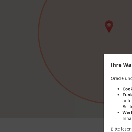
Ihre Wa
Oracle und
Cook
Funk
auto
Best
Wer
Inha
Bitte lese