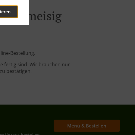
l Schmeisig
ieren
line-Bestellung.
 fertig sind. Wir brauchen nur
zu bestätigen.
Menü & Bestellen
Im Voraus bestellen