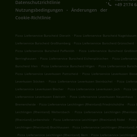
.
Datenschutzrichtlinie
+49 2174 
.
Nutzungsbedingungen
Änderungen der
Cookie-Richtlinie
.
Pizza Lieferservice Burscheid Dierath
Pizza Lieferservice Burscheid Nagelsbaum
.
.
Lieferservice Burscheid Großhamberg
Pizza Lieferservice Burscheid Grünscheid
.
Pizza Lieferservice Burscheid Paffenlöh
Pizza Lieferservice Burscheid Großösi
.
.
Berringhausen
Pizza Lieferservice Burscheid Eichenplätzchen
Pizza Lieferserv
.
.
Burscheid Irlen
Pizza Lieferservice Burscheid Hilgen
Pizza Lieferservice Bursc
.
Pizza Lieferservice Leverkusen Pattscheid
Pizza Lieferservice Leverkusen Bies
.
.
Leverkusen Stöcken
Pizza Lieferservice Leverkusen Steinbüchel
Pizza Liefers
.
.
Lieferservice Leverkusen Blecher
Pizza Lieferservice Leverkusen Jüch
Pizza Li
.
.
Lieferservice Leverkusen Edelrath
Pizza Lieferservice Leverkusen Neuenhaus
.
.
Bremersheide
Pizza Lieferservice Leichlingen (Rheinland) Friedrichshöhe
Pizza 
.
Leichlingen (Rheinland) Weltersbach
Pizza Lieferservice Leichlingen (Rheinlan
.
.
(Rheinland) Junkersholz
Pizza Lieferservice Leichlingen (Rheinland) Rödel
Pizza
.
Leichlingen (Rheinland) Brachhausen
Pizza Lieferservice Leichlingen (Rheinland) 
.
.
Pizza Lieferservice Leichlingen (Rheinland) Bern
Pizza Lieferservice Leichlingen