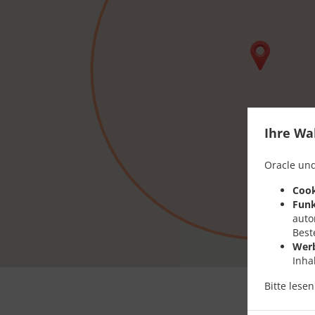
Ihre Wa
Oracle und
Cook
Funk
auto
Best
Wer
Inha
Bitte lese