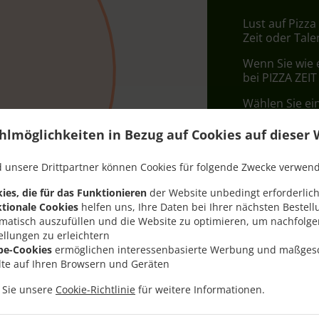
Lust auf Pizza
Zeit oder Tale
Wenn Sie wie 
bei PIZZA ZEIT
Wählen Sie ei
dass Ihnen uns
hlmöglichkeiten in Bezug auf Cookies auf dieser 
Liefergeb
 unsere Drittpartner können Cookies für folgende Zwecke verwen
Zone 1
, M
ies, die für das Funktionieren
der Website unbedingt erforderlich
tionale Cookies
helfen uns, Ihre Daten bei Ihrer nächsten Bestell
matisch auszufüllen und die Website zu optimieren, um nachfolg
ellungen zu erleichtern
be-Cookies
ermöglichen interessenbasierte Werbung und maßges
lte auf Ihren Browsern und Geräten
n Sie unsere
Cookie-Richtlinie
für weitere Informationen.