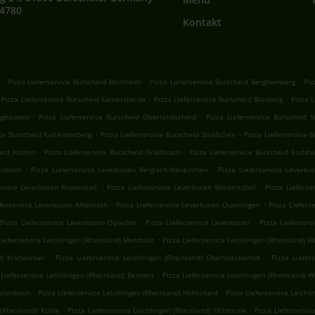
64780
Kontakt
.
.
.
Pizza Lieferservice Burscheid Bornheim
Pizza Lieferservice Burscheid Berghamberg
Piz
.
.
Pizza Lieferservice Burscheid Kämersheide
Pizza Lieferservice Burscheid Blasberg
Pizza L
.
.
nghausen
Pizza Lieferservice Burscheid Oberlandscheid
Pizza Lieferservice Burscheid S
.
.
ice Burscheid Kaltenherberg
Pizza Lieferservice Burscheid Sträßchen
Pizza Lieferservice
.
.
heid Kotten
Pizza Lieferservice Burscheid Großbruch
Pizza Lieferservice Burscheid Eschh
.
.
enbach
Pizza Lieferservice Leverkusen Bergisch-Neukirchen
Pizza Lieferservice Leverku
.
.
ervice Leverkusen Ropenstall
Pizza Lieferservice Leverkusen Wiebertshof
Pizza Lieferse
.
.
eferservice Leverkusen Alkenrath
Pizza Lieferservice Leverkusen Quettingen
Pizza Liefers
.
.
Pizza Lieferservice Leverkusen Opladen
Pizza Lieferservice Leverkusen
Pizza Lieferserv
.
Lieferservice Leichlingen (Rheinland) Metzholz
Pizza Lieferservice Leichlingen (Rheinland) W
.
.
d) Krähwinkel
Pizza Lieferservice Leichlingen (Rheinland) Oberbüscherhof
Pizza Liefer
.
 Lieferservice Leichlingen (Rheinland) Bennert
Pizza Lieferservice Leichlingen (Rheinland) Wo
.
.
Altenbach
Pizza Lieferservice Leichlingen (Rheinland) Höhscheid
Pizza Lieferservice Leich
.
.
 (Rheinland) Kuhle
Pizza Lieferservice Leichlingen (Rheinland) Hülstrunk
Pizza Lieferservic