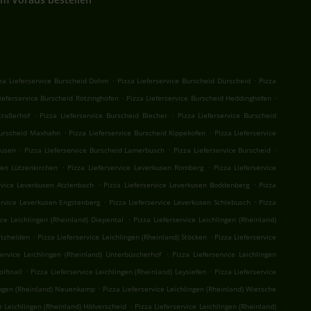
.
.
za Lieferservice Burscheid Dohm
Pizza Lieferservice Burscheid Dürscheid
Pizza
.
.
ieferservice Burscheid Rötzinghofen
Pizza Lieferservice Burscheid Heddinghofen
.
.
traßerhof
Pizza Lieferservice Burscheid Blecher
Pizza Lieferservice Burscheid
.
.
 Burscheid Maxhahn
Pizza Lieferservice Burscheid Kippekofen
Pizza Lieferservice
.
.
.
ausen
Pizza Lieferservice Burscheid Lamerbusch
Pizza Lieferservice Burscheid
.
.
sen Lützenkirchen
Pizza Lieferservice Leverkusen Romberg
Pizza Lieferservice
.
.
rvice Leverkusen Atzlenbach
Pizza Lieferservice Leverkusen Boddenberg
Pizza
.
.
ervice Leverkusen Engstenberg
Pizza Lieferservice Leverkusen Schlebusch
Pizza
.
ice Leichlingen (Rheinland) Diepental
Pizza Lieferservice Leichlingen (Rheinland)
.
.
itzhelden
Pizza Lieferservice Leichlingen (Rheinland) Stöcken
Pizza Lieferservice
.
service Leichlingen (Rheinland) Unterbüscherhof
Pizza Lieferservice Leichlingen
.
.
lfstall
Pizza Lieferservice Leichlingen (Rheinland) Leysiefen
Pizza Lieferservice
.
lingen (Rheinland) Neuenkamp
Pizza Lieferservice Leichlingen (Rheinland) Wietsche
.
e Leichlingen (Rheinland) Hölverscheid
Pizza Lieferservice Leichlingen (Rheinland)