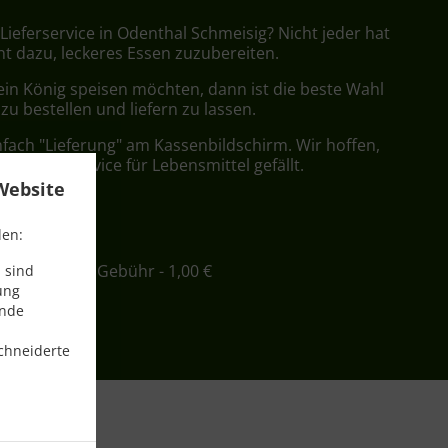
 Lieferservice in Odenthal Schmeisig? Nicht jeder hat
nt dazu, leckeres Essen zuzubereiten.
ein König speisen möchten, dann ist die beste Wahl
 zu bestellen und liefern zu lassen.
nfach "Lieferung" am Kassenbildschirm. Wir hoffen,
er Lieferservice für Lebensmittel gefällt.
Website
ühr
den:
ind. - 12,00 €, Gebühr - 1,00 €
 sind
ung
ende
chneiderte