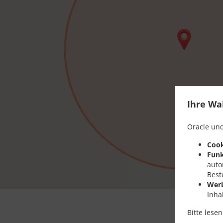
Ihre Wa
Oracle und
Cook
Funk
auto
Best
Wer
Inha
Bitte lese