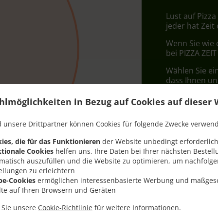
Lust auf Pizza
jeder hat Zeit
Wenn Sie wie 
bei PIZZA ZEIT
Wählen Sie ei
dass Ihnen uns
hlmöglichkeiten in Bezug auf Cookies auf dieser 
Liefergeb
 unsere Drittpartner können Cookies für folgende Zwecke verwen
Zone 1
, M
ies, die für das Funktionieren
der Website unbedingt erforderlich
tionale Cookies
helfen uns, Ihre Daten bei Ihrer nächsten Bestell
matisch auszufüllen und die Website zu optimieren, um nachfolg
ellungen zu erleichtern
be-Cookies
ermöglichen interessenbasierte Werbung und maßges
lte auf Ihren Browsern und Geräten
n Sie unsere
Cookie-Richtlinie
für weitere Informationen.