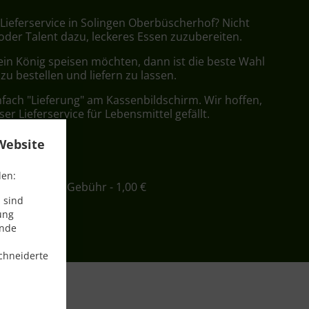
 Lieferservice in Solingen Oberbüscherhof? Nicht
 oder Talent dazu, leckeres Essen zuzubereiten.
ein König speisen möchten, dann ist die beste Wahl
 zu bestellen und liefern zu lassen.
nfach "Lieferung" am Kassenbildschirm. Wir hoffen,
er Lieferservice für Lebensmittel gefällt.
Website
ühr
den:
ind. - 12,00 €, Gebühr - 1,00 €
 sind
ung
ende
chneiderte