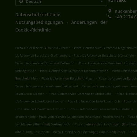
Kontakt
Kuckenber
.
Datenschutzrichtlinie
+49 2174 
.
Nutzungsbedingungen
Änderungen der
Cookie-Richtlinie
.
Pizza Lieferservice Burscheid Dierath
Pizza Lieferservice Burscheid Nagelsbaum
.
.
Lieferservice Burscheid Großhamberg
Pizza Lieferservice Burscheid Grünscheid
.
Pizza Lieferservice Burscheid Paffenlöh
Pizza Lieferservice Burscheid Großösi
.
.
Berringhausen
Pizza Lieferservice Burscheid Eichenplätzchen
Pizza Lieferserv
.
.
Burscheid Irlen
Pizza Lieferservice Burscheid Hilgen
Pizza Lieferservice Bursc
.
Pizza Lieferservice Leverkusen Pattscheid
Pizza Lieferservice Leverkusen Bies
.
.
Leverkusen Stöcken
Pizza Lieferservice Leverkusen Steinbüchel
Pizza Liefers
.
.
Lieferservice Leverkusen Blecher
Pizza Lieferservice Leverkusen Jüch
Pizza Li
.
.
Lieferservice Leverkusen Edelrath
Pizza Lieferservice Leverkusen Neuenhaus
.
.
Bremersheide
Pizza Lieferservice Leichlingen (Rheinland) Friedrichshöhe
Pizza 
.
Leichlingen (Rheinland) Weltersbach
Pizza Lieferservice Leichlingen (Rheinlan
.
.
(Rheinland) Junkersholz
Pizza Lieferservice Leichlingen (Rheinland) Rödel
Pizza